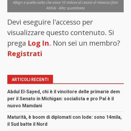
Allegri e quella volta che vinse 10 milioni al casinò di Venezia (foto
ANSA) - Blitz quotidiano
Devi eseguire l'accesso per
visualizzare questo contenuto. Si
prega
Log In
. Non sei un membro?
Registrati
ARTICOLI RECENTI
Abdul El-Sayed, chi è il vincitore delle primarie dem
per il Senato in Michigan: socialista e pro Pal è il
nuovo Mamdani
Maturità, è boom di diplomati con lode: sono 14mila,
il Sud batte il Nord