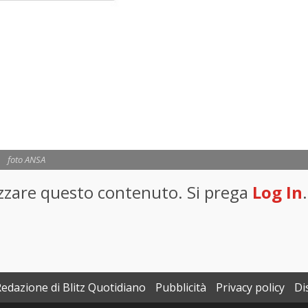
foto ANSA
lizzare questo contenuto. Si prega
Log In
.
Redazione di Blitz Quotidiano
Pubblicità
Privacy policy
Di