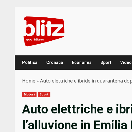
Skip
to
content
Politica
Cronaca
Economia
Sport
Video
Home
»
Auto elettriche e ibride in quarantena do
Motori
Sport
Auto elettriche e ib
l’alluvione in Emil