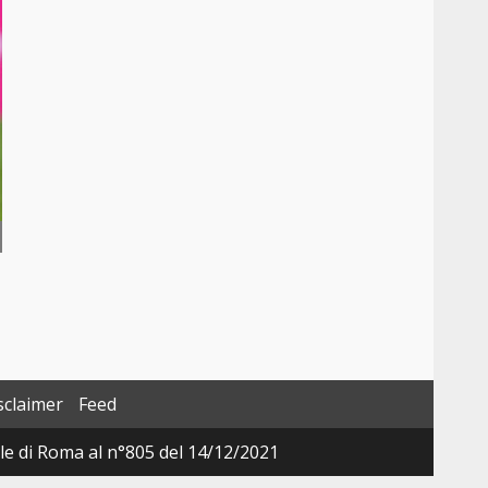
sclaimer
Feed
ale di Roma al n°805 del 14/12/2021