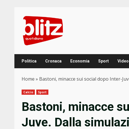
Skip
to
content
Politica
Cronaca
Economia
Sport
Video
Home
»
Bastoni, minacce sui social dopo Inter-Juv
Calcio
Sport
Bastoni, minacce sui
Juve. Dalla simulaz