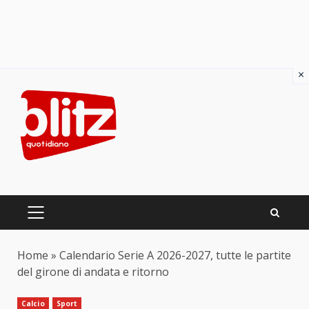
×
Skip
to
content
PRIMARY
MENU
Home
»
Calendario Serie A 2026-2027, tutte le partite
del girone di andata e ritorno
Calcio
Sport