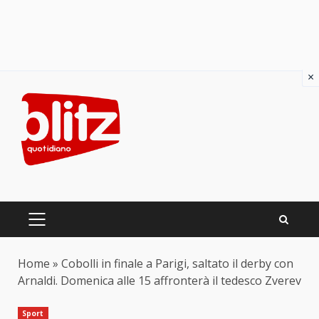
×
Skip
to
content
PRIMARY
MENU
Home
»
Cobolli in finale a Parigi, saltato il derby con
Arnaldi. Domenica alle 15 affronterà il tedesco Zverev
Sport