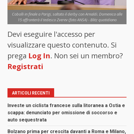
Cobolli in finale a Parigi, saltato il derby con Arnaldi. Domenica alle
15 affronterà il tedesco Zverev (foto ANSA) - Blitz quotidiano
Devi eseguire l'accesso per
visualizzare questo contenuto. Si
prega
Log In
. Non sei un membro?
Registrati
ARTICOLI RECENTI
Investe un ciclista francese sulla litoranea a Ostia e
scappa: denunciato per omissione di soccorso e
auto sequestrata
Bolzano prima per crescita davanti a Roma e Milano,