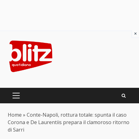
×
Skip
to
content
PRIMARY
MENU
Home
»
Conte-Napoli, rottura totale: spunta il caso
Corona e De Laurentiis prepara il clamoroso ritorno
di Sarri