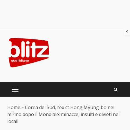
×
Skip
to
content
PRIMARY
MENU
Home
»
Corea del Sud, l’ex ct Hong Myung-bo nel
mirino dopo il Mondiale: minacce, insulti e divieti nei
locali