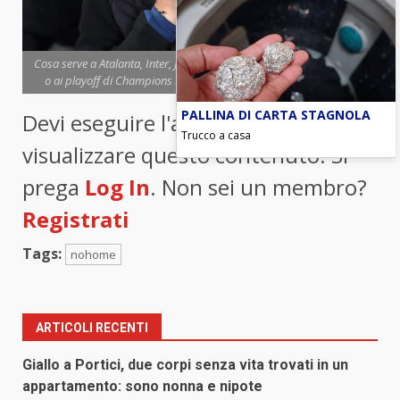
Cosa serve a Atalanta, Inter, Juve e Napoli per qualificarsi agli ottavi
o ai playoff di Champions League (foto ANSA) - Blitz quotidiano
PALLINA DI CARTA STAGNOLA
Devi eseguire l'accesso per
Trucco a casa
visualizzare questo contenuto. Si
prega
Log In
. Non sei un membro?
Registrati
Tags:
nohome
ARTICOLI RECENTI
Giallo a Portici, due corpi senza vita trovati in un
appartamento: sono nonna e nipote