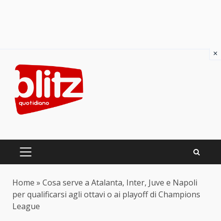
×
Skip
to
content
PRIMARY
MENU
Home
»
Cosa serve a Atalanta, Inter, Juve e Napoli
per qualificarsi agli ottavi o ai playoff di Champions
League