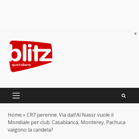
×
Skip
to
content
PRIMARY
MENU
Home
»
CR7 perenne. Via dall’Al Nassr vuole il
Mondiale per club. Casablanca, Monterey, Pachuca
valgono la candela?