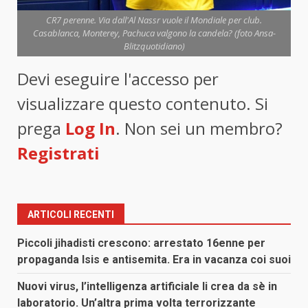
CR7 perenne. Via dall'Al Nassr vuole il Mondiale per club.
Casablanca, Monterey, Pachuca valgono la candela? (foto Ansa-
Blitzquotidiano)
Devi eseguire l'accesso per
visualizzare questo contenuto. Si
prega
Log In
. Non sei un membro?
Registrati
ARTICOLI RECENTI
Piccoli jihadisti crescono: arrestato 16enne per
propaganda Isis e antisemita. Era in vacanza coi suoi
Nuovi virus, l’intelligenza artificiale li crea da sè in
laboratorio. Un’altra prima volta terrorizzante