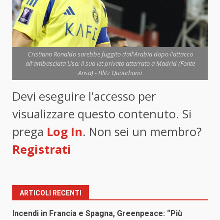
Cristiano Ronaldo sarebbe fuggito dall'Arabia dopo l'attacco
all'ambasciata Usa: il suo jet privato atterrato a Madrid (Fonte
Ansa) - Blitz Quotidiano
Devi eseguire l'accesso per
visualizzare questo contenuto. Si
prega
Log In
. Non sei un membro?
Registrati
ARTICOLI RECENTI
Incendi in Francia e Spagna, Greenpeace: “Più