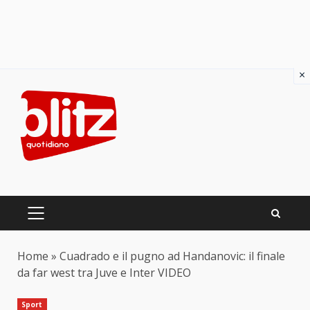
×
Skip
to
content
PRIMARY
MENU
Home
»
Cuadrado e il pugno ad Handanovic: il finale
da far west tra Juve e Inter VIDEO
Sport