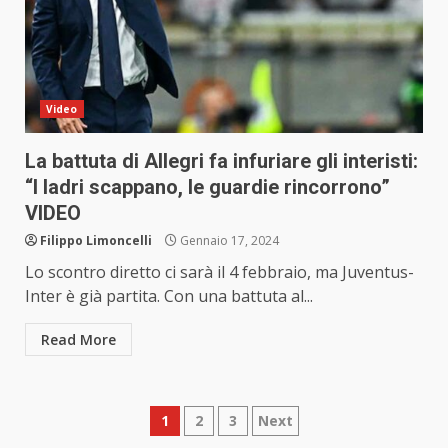
Video
La battuta di Allegri fa infuriare gli interisti:
“I ladri scappano, le guardie rincorrono”
VIDEO
Filippo Limoncelli
Gennaio 17, 2024
Lo scontro diretto ci sarà il 4 febbraio, ma Juventus-
Inter è già partita. Con una battuta al...
Read More
Paginazione
1
2
3
Next