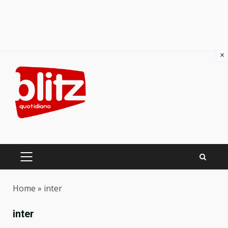
×
Skip
to
content
PRIMARY
MENU
Home
»
inter
inter