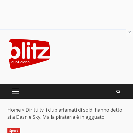
×
Skip
to
content
PRIMARY
MENU
Home
»
Diritti tv: i club affamati di soldi hanno detto
sì a Dazn e Sky. Ma la pirateria è in agguato
Sport