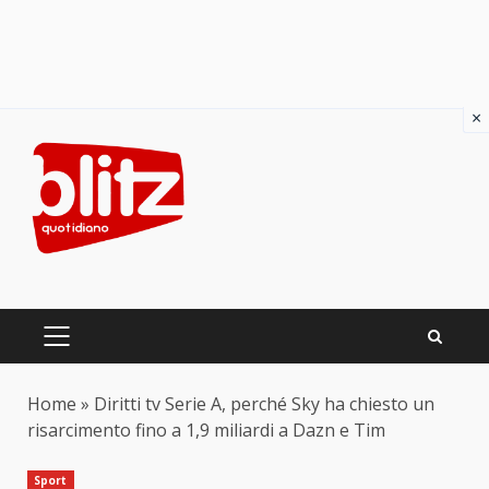
×
Skip
to
content
PRIMARY
MENU
Home
»
Diritti tv Serie A, perché Sky ha chiesto un
risarcimento fino a 1,9 miliardi a Dazn e Tim
Sport