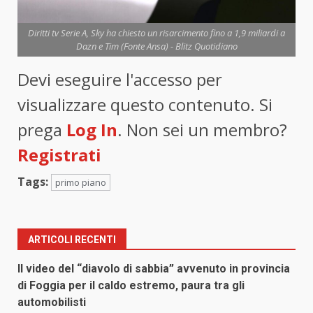
Diritti tv Serie A, Sky ha chiesto un risarcimento fino a 1,9 miliardi a
Dazn e Tim (Fonte Ansa) - Blitz Quotidiano
Devi eseguire l'accesso per
visualizzare questo contenuto. Si
prega
Log In
. Non sei un membro?
Registrati
Tags:
primo piano
ARTICOLI RECENTI
Il video del “diavolo di sabbia” avvenuto in provincia
di Foggia per il caldo estremo, paura tra gli
automobilisti