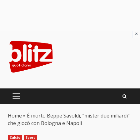
×
Skip
to
content
PRIMARY
MENU
Home
»
È morto Beppe Savoldi, “mister due miliardi”
che giocò con Bologna e Napoli
Calcio
Sport