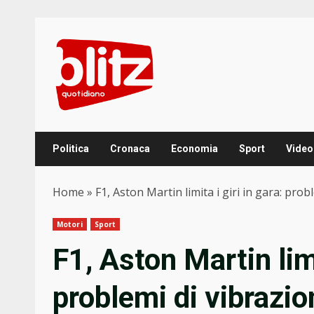
Skip
to
content
Politica
Cronaca
Economia
Sport
Video
Home
»
F1, Aston Martin limita i giri in gara: pro
Motori
Sport
F1, Aston Martin limi
problemi di vibrazi