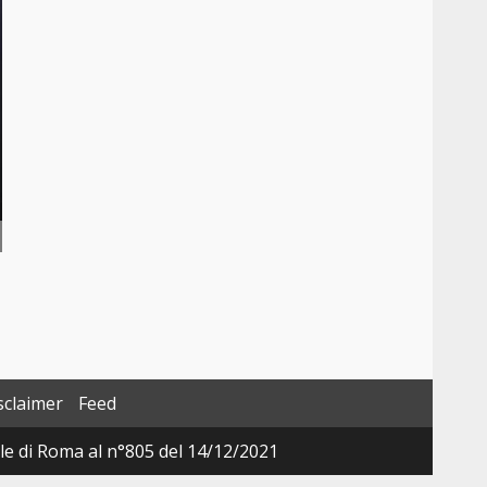
sclaimer
Feed
ale di Roma al n°805 del 14/12/2021