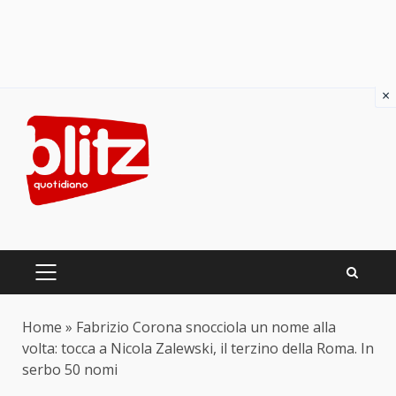
×
Skip
to
content
PRIMARY
MENU
Home
»
Fabrizio Corona snocciola un nome alla
volta: tocca a Nicola Zalewski, il terzino della Roma. In
serbo 50 nomi