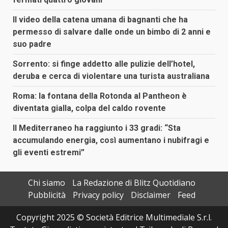
Il video della catena umana di bagnanti che ha
permesso di salvare dalle onde un bimbo di 2 anni e
suo padre
Sorrento: si finge addetto alle pulizie dell’hotel,
deruba e cerca di violentare una turista australiana
Roma: la fontana della Rotonda al Pantheon è
diventata gialla, colpa del caldo rovente
Il Mediterraneo ha raggiunto i 33 gradi: “Sta
accumulando energia, così aumentano i nubifragi e
gli eventi estremi”
Chi siamo
La Redazione di Blitz Quotidiano
Pubblicità
Privacy policy
Disclaimer
Feed
Copyright 2025 © Società Editrice Multimediale S.r.l.