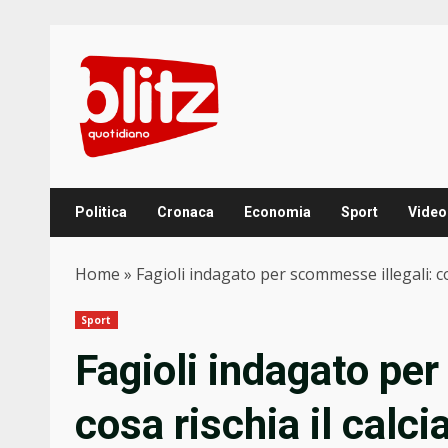
Skip
to
content
Politica
Cronaca
Economia
Sport
Video
Home
»
Fagioli indagato per scommesse illegali: co
Sport
Fagioli indagato per
cosa rischia il calc