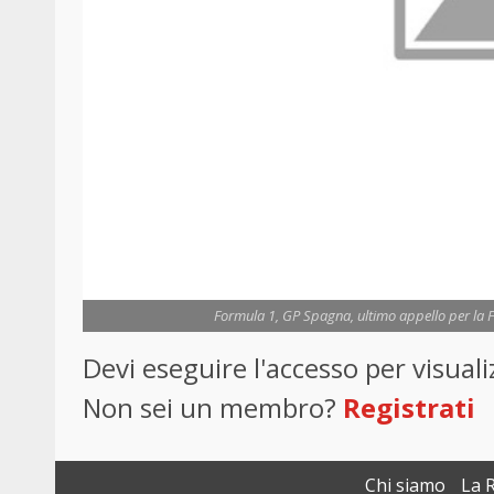
Formula 1, GP Spagna, ultimo appello per la Fe
Devi eseguire l'accesso per visua
Non sei un membro?
Registrati
Chi siamo
La 