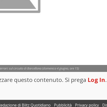
rrari: sul circuito di Barcellona (domenica 4 giugno, ore 15)
lizzare questo contenuto. Si prega
Log In
.
Redazione di Blitz Quotidiano
Pubblicità
Privacy policy
Di