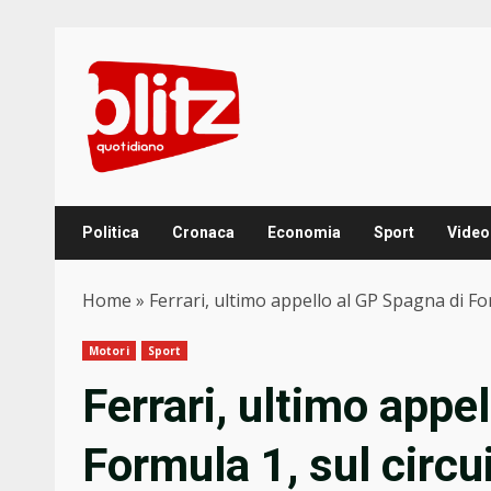
Skip
to
content
Politica
Cronaca
Economia
Sport
Video
Home
»
Ferrari, ultimo appello al GP Spagna di Fo
Motori
Sport
Ferrari, ultimo appe
Formula 1, sul circu