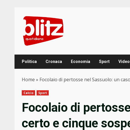
Skip
to
content
Politica
Cronaca
Economia
Sport
Video
Home
»
Focolaio di pertosse nel Sassuolo: un caso 
Calcio
Sport
Focolaio di pertoss
certo e cinque sospet