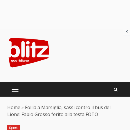
×
Skip
to
content
PRIMARY
MENU
Home
»
Follia a Marsiglia, sassi contro il bus del
Lione: Fabio Grosso ferito alla testa FOTO
Sport