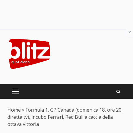
×
Skip
to
content
PRIMARY
MENU
Home
»
Formula 1, GP Canada (domenica 18, ore 20,
diretta tv), incubo Ferrari, Red Bull a caccia della
ottava vittoria