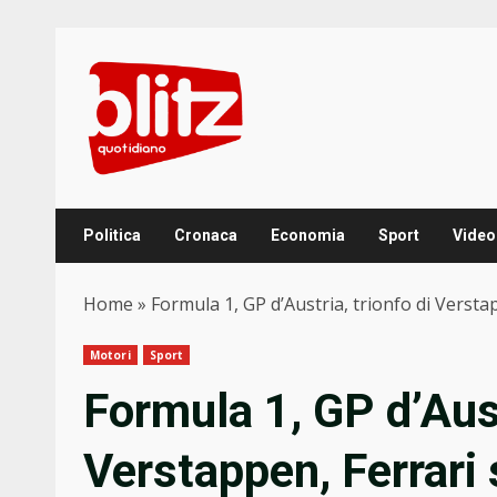
Skip
to
content
Politica
Cronaca
Economia
Sport
Video
Home
»
Formula 1, GP d’Austria, trionfo di Versta
Motori
Sport
Formula 1, GP d’Aust
Verstappen, Ferrari 