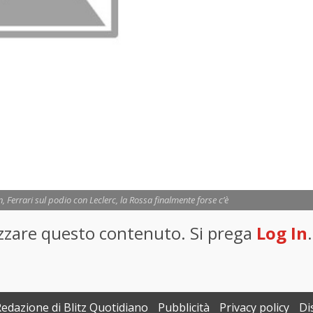
, Ferrari sul podio con Leclerc, la Rossa finalmente forse c’è
lizzare questo contenuto. Si prega
Log In
.
Redazione di Blitz Quotidiano
Pubblicità
Privacy policy
Di