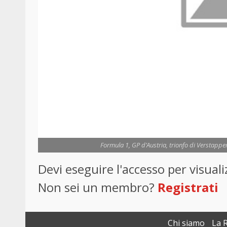
Formula 1, GP d’Austria, trionfo di Verstappen
Devi eseguire l'accesso per visua
Non sei un membro?
Registrati
Chi siamo
La 