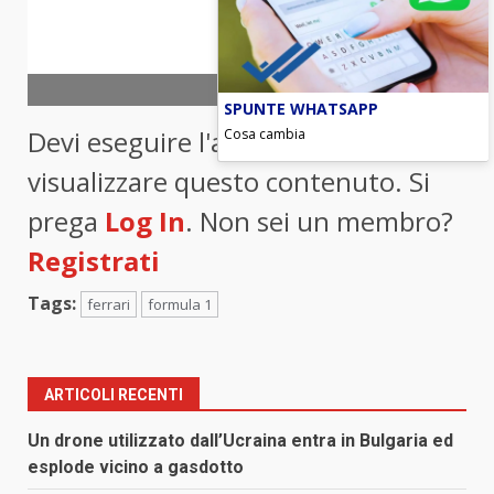
Foto Ansa
SPUNTE WHATSAPP
Devi eseguire l'accesso per
Cosa cambia
visualizzare questo contenuto. Si
prega
Log In
. Non sei un membro?
Registrati
Tags:
ferrari
formula 1
ARTICOLI RECENTI
Un drone utilizzato dall’Ucraina entra in Bulgaria ed
esplode vicino a gasdotto