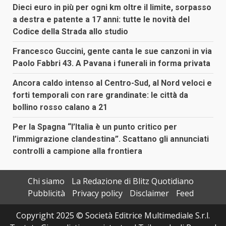
Dieci euro in più per ogni km oltre il limite, sorpasso
a destra e patente a 17 anni: tutte le novità del
Codice della Strada allo studio
Francesco Guccini, gente canta le sue canzoni in via
Paolo Fabbri 43. A Pavana i funerali in forma privata
Ancora caldo intenso al Centro-Sud, al Nord veloci e
forti temporali con rare grandinate: le città da
bollino rosso calano a 21
Per la Spagna “l’Italia è un punto critico per
l’immigrazione clandestina”. Scattano gli annunciati
controlli a campione alla frontiera
Chi siamo
La Redazione di Blitz Quotidiano
Pubblicità
Privacy policy
Disclaimer
Feed
Copyright 2025 © Società Editrice Multimediale S.r.l.