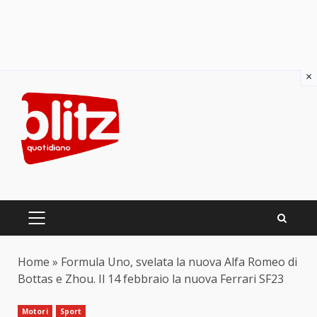
×
Skip
to
content
PRIMARY
MENU
Home
»
Formula Uno, svelata la nuova Alfa Romeo di
Bottas e Zhou. Il 14 febbraio la nuova Ferrari SF23
Motori
Sport