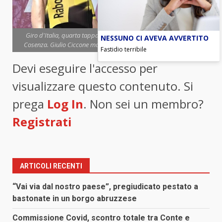
Giro d'Italia, quarta tappa all’ecuadoriano Narvaez in volata a
NESSUNO CI AVEVA AVVERTITO
Cosenza. Giulio Ciccone maglia rosa (foto Ansa-Blitzquotidiano)
Fastidio terribile
Devi eseguire l'accesso per
visualizzare questo contenuto. Si
prega
Log In
. Non sei un membro?
Registrati
ARTICOLI RECENTI
“Vai via dal nostro paese”, pregiudicato pestato a
bastonate in un borgo abruzzese
Commissione Covid, scontro totale tra Conte e