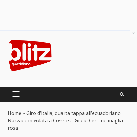
×
Skip
to
content
PRIMARY
MENU
Home
»
Giro d’Italia, quarta tappa all’ecuadoriano
Narvaez in volata a Cosenza. Giulio Ciccone maglia
rosa