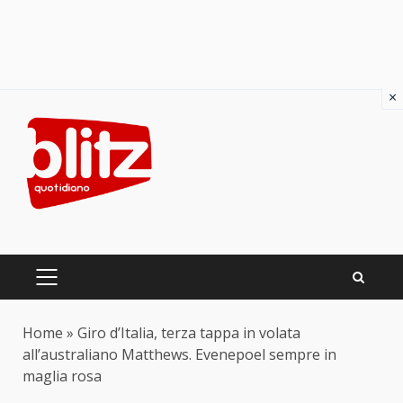
×
Skip
to
content
PRIMARY
MENU
Home
»
Giro d’Italia, terza tappa in volata
all’australiano Matthews. Evenepoel sempre in
maglia rosa