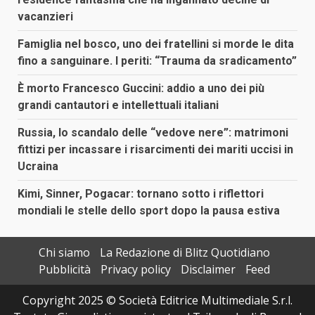
vacanzieri
Famiglia nel bosco, uno dei fratellini si morde le dita
fino a sanguinare. I periti: “Trauma da sradicamento”
È morto Francesco Guccini: addio a uno dei più
grandi cantautori e intellettuali italiani
Russia, lo scandalo delle “vedove nere”: matrimoni
fittizi per incassare i risarcimenti dei mariti uccisi in
Ucraina
Kimi, Sinner, Pogacar: tornano sotto i riflettori
mondiali le stelle dello sport dopo la pausa estiva
Chi siamo
La Redazione di Blitz Quotidiano
Pubblicità
Privacy policy
Disclaimer
Feed
Copyright 2025 © Società Editrice Multimediale S.r.l.