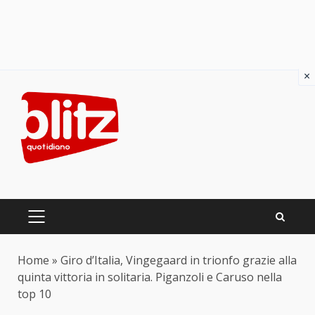
×
Skip
to
content
PRIMARY
MENU
Home
»
Giro d’Italia, Vingegaard in trionfo grazie alla
quinta vittoria in solitaria. Piganzoli e Caruso nella
top 10