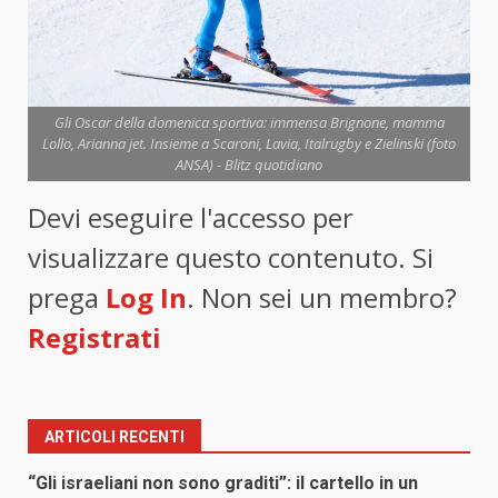
Gli Oscar della domenica sportiva: immensa Brignone, mamma
Lollo, Arianna jet. Insieme a Scaroni, Lavia, Italrugby e Zielinski (foto
ANSA) - Blitz quotidiano
Devi eseguire l'accesso per
visualizzare questo contenuto. Si
prega
Log In
. Non sei un membro?
Registrati
ARTICOLI RECENTI
“Gli israeliani non sono graditi”: il cartello in un