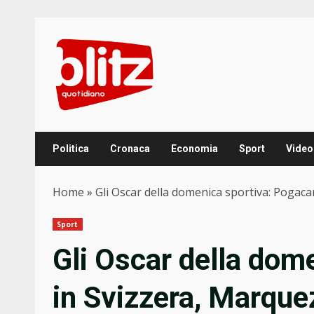
Skip
to
content
Politica
Cronaca
Economia
Sport
Video
Home
»
Gli Oscar della domenica sportiva: Pogaca
Sport
Gli Oscar della dom
in Svizzera, Marquez