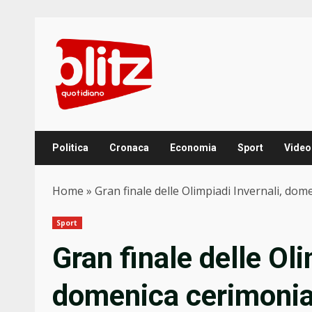
Skip
to
content
Politica
Cronaca
Economia
Sport
Video
Home
»
Gran finale delle Olimpiadi Invernali, do
Sport
Gran finale delle Oli
domenica cerimonia 