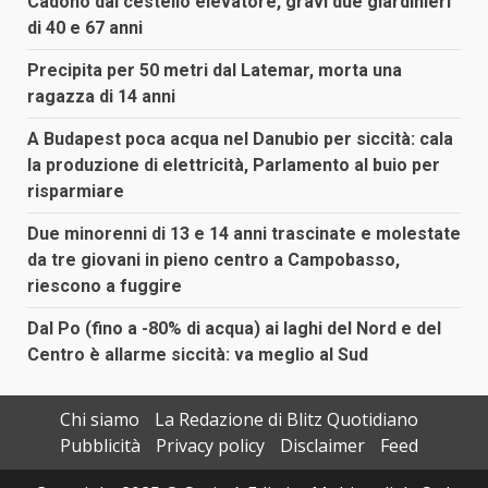
Cadono dal cestello elevatore, gravi due giardinieri
di 40 e 67 anni
Precipita per 50 metri dal Latemar, morta una
ragazza di 14 anni
A Budapest poca acqua nel Danubio per siccità: cala
la produzione di elettricità, Parlamento al buio per
risparmiare
Due minorenni di 13 e 14 anni trascinate e molestate
da tre giovani in pieno centro a Campobasso,
riescono a fuggire
Dal Po (fino a -80% di acqua) ai laghi del Nord e del
Centro è allarme siccità: va meglio al Sud
Chi siamo
La Redazione di Blitz Quotidiano
Pubblicità
Privacy policy
Disclaimer
Feed