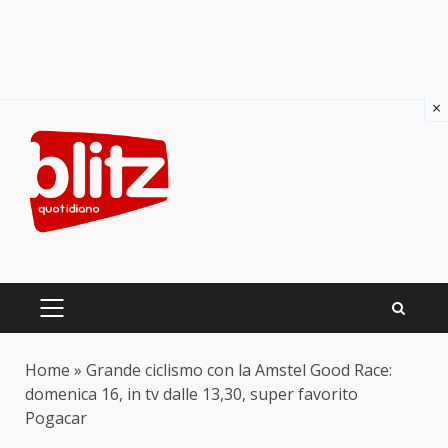
×
Skip
to
content
PRIMARY
MENU
Home
»
Grande ciclismo con la Amstel Good Race:
domenica 16, in tv dalle 13,30, super favorito
Pogacar