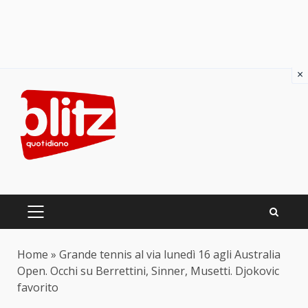
×
Skip
to
content
PRIMARY
MENU
Home
»
Grande tennis al via lunedì 16 agli Australia
Open. Occhi su Berrettini, Sinner, Musetti. Djokovic
favorito