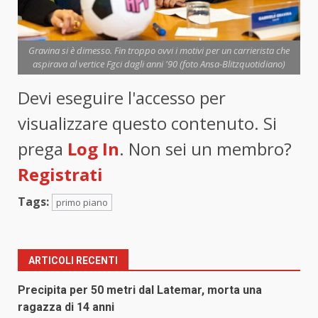
Gravina si è dimesso. Fin troppo ovvi i motivi per un carrierista che
aspirava al vertice Fgci dagli anni '90 (foto Ansa-Blitzquotidiano)
Devi eseguire l'accesso per
visualizzare questo contenuto. Si
prega
Log In
. Non sei un membro?
Registrati
Tags:
primo piano
ARTICOLI RECENTI
Precipita per 50 metri dal Latemar, morta una
ragazza di 14 anni