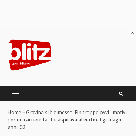
×
Skip
to
content
PRIMARY
MENU
Home
»
Gravina si è dimesso. Fin troppo ovvi i motivi
per un carrierista che aspirava al vertice Fgci dagli
anni ’90