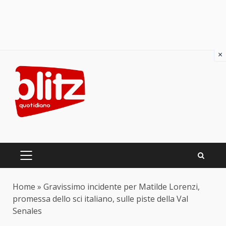
×
Skip
to
content
PRIMARY
MENU
Home
»
Gravissimo incidente per Matilde Lorenzi,
promessa dello sci italiano, sulle piste della Val
Senales