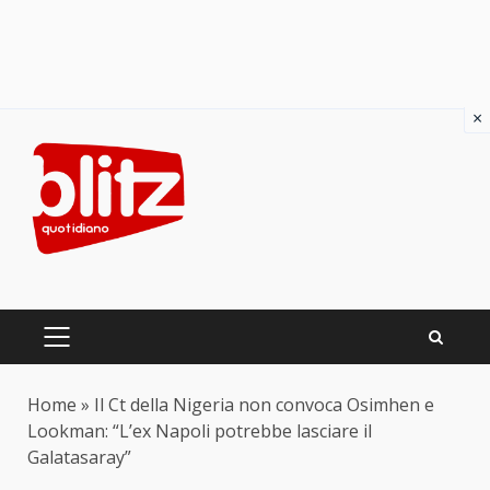
×
Skip
to
content
PRIMARY
MENU
Home
»
Il Ct della Nigeria non convoca Osimhen e
Lookman: “L’ex Napoli potrebbe lasciare il
Galatasaray”