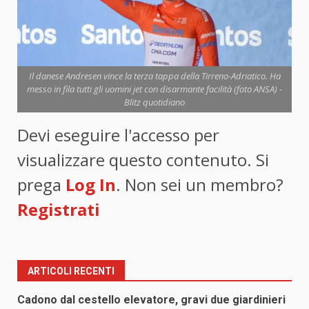
Il danese Andresen vince la terza tappa della Tirreno-Adriatico. Ha
messo in fila tutti gli uomini jet con disarmante facilità (foto ANSA) -
Blitz quotidiano
Devi eseguire l'accesso per
visualizzare questo contenuto. Si
prega
Log In
. Non sei un membro?
Registrati
ARTICOLI RECENTI
Cadono dal cestello elevatore, gravi due giardinieri