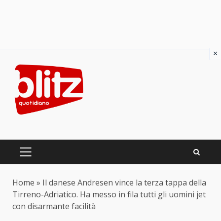
×
Skip
to
content
PRIMARY
MENU
Home
»
Il danese Andresen vince la terza tappa della
Tirreno-Adriatico. Ha messo in fila tutti gli uomini jet
con disarmante facilità