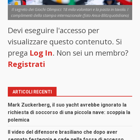
Il segreto dei Giochi Olimpici: 18 mila volontari e la pasta in tavola. I
complimenti della stampa internazionale (foto Ansa-Blitzquotidiano)
Devi eseguire l'accesso per
visualizzare questo contenuto. Si
prega
Log In
. Non sei un membro?
Registrati
ARTICOLI RECENTI
Mark Zuckerberg, il suo yacht avrebbe ignorato la
richiesta di soccorso di una piccola nave: scoppia la
polemica
Il video del difensore brasiliano che dopo aver
segnato festeggia e cade nella fossa di accesso