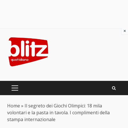
×
Skip
to
content
PRIMARY
MENU
Home
»
Il segreto dei Giochi Olimpici: 18 mila
volontari e la pasta in tavola. I complimenti della
stampa internazionale