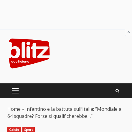
×
Skip
to
content
PRIMARY
MENU
Home
»
Infantino e la battuta sull’Italia: “Mondiale a
64 squadre? Forse si qualificherebbe…”
Calcio
Sport