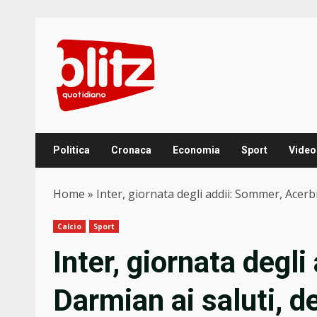
Skip
to
content
Politica
Cronaca
Economia
Sport
Video
Home
»
Inter, giornata degli addii: Sommer, Acerbi 
Calcio
Sport
Inter, giornata degl
Darmian ai saluti, de