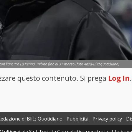
con l'arbitro La Penna. Inibito fino al 31 marzo (foto Ansa-Blitzquotidiano)
lizzare questo contenuto. Si prega
Log In
.
Redazione di Blitz Quotidiano
Pubblicità
Privacy policy
Di
Multimediale S.r.l. Testata Giornalistica registrata al Tribun