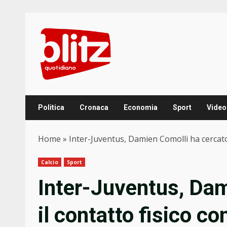
Skip
to
content
Politica
Cronaca
Economia
Sport
Video
Home
»
Inter-Juventus, Damien Comolli ha cercato i
Calcio
Sport
Inter-Juventus, Dam
il contatto fisico co