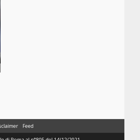
sclaimer
Feed
ale di Roma al n°805 del 14/12/2021