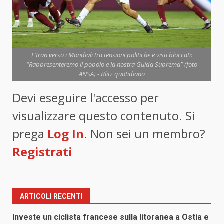
L'Iran verso i Mondiali tra tensioni politiche e visti bloccati:
“Rappresenteremo il popolo e la nostra Guida Suprema” (foto
ANSA) - Blitz quotidiano
Devi eseguire l'accesso per
visualizzare questo contenuto. Si
prega
Log In
. Non sei un membro?
Registrati
ARTICOLI RECENTI
Investe un ciclista francese sulla litoranea a Ostia e