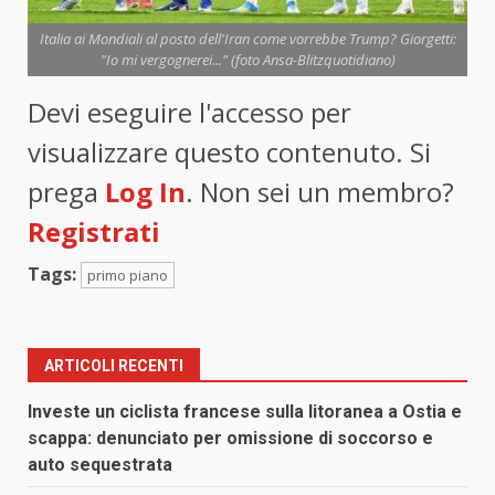
Italia ai Mondiali al posto dell'Iran come vorrebbe Trump? Giorgetti:
"Io mi vergognerei..." (foto Ansa-Blitzquotidiano)
Devi eseguire l'accesso per
visualizzare questo contenuto. Si
prega
Log In
. Non sei un membro?
Registrati
Tags:
primo piano
ARTICOLI RECENTI
Investe un ciclista francese sulla litoranea a Ostia e
scappa: denunciato per omissione di soccorso e
auto sequestrata