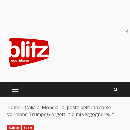
×
Skip
to
content
PRIMARY
MENU
Home
»
Italia ai Mondiali al posto dell’Iran come
vorrebbe Trump? Giorgetti: “Io mi vergognerei…”
Calcio
Sport