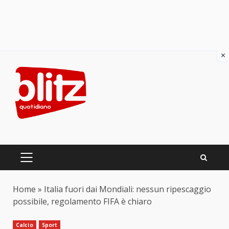
×
Skip
to
content
PRIMARY
MENU
Home
»
Italia fuori dai Mondiali: nessun ripescaggio
possibile, regolamento FIFA è chiaro
Calcio
Sport