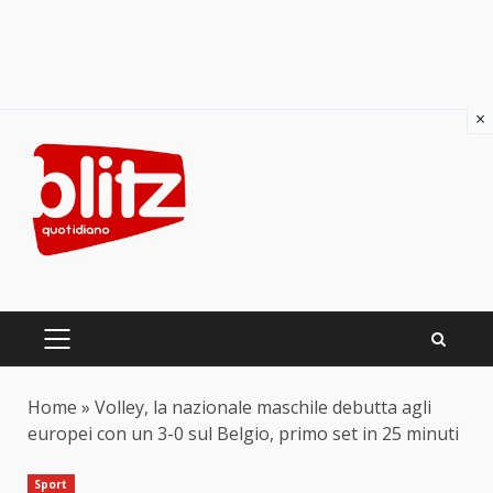
×
Skip
to
content
PRIMARY
MENU
Home
»
Volley, la nazionale maschile debutta agli
europei con un 3-0 sul Belgio, primo set in 25 minuti
Sport