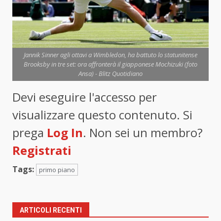
Jannik Sinner agli ottavi a Wimbledon, ha battuto lo statunitense
Brooksby in tre set: ora affronterà il giapponese Mochizuki (foto
Ansa) - Blitz Quotidiano
Devi eseguire l'accesso per
visualizzare questo contenuto. Si
prega
Log In
. Non sei un membro?
Registrati
Tags:
primo piano
ARTICOLI RECENTI