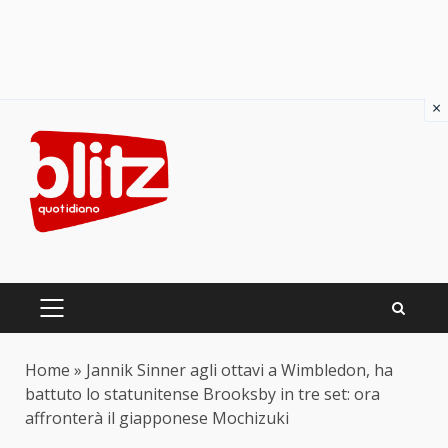
×
Skip
to
content
PRIMARY
MENU
Home
»
Jannik Sinner agli ottavi a Wimbledon, ha
battuto lo statunitense Brooksby in tre set: ora
affronterà il giapponese Mochizuki