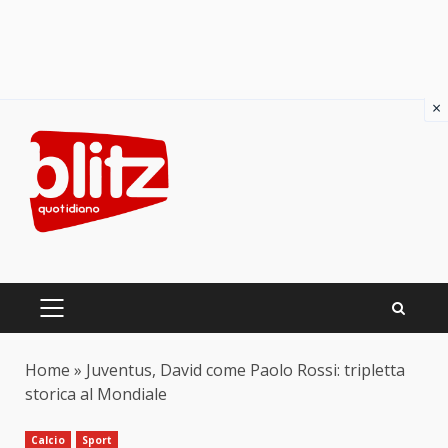
×
Skip
to
content
PRIMARY
MENU
Home
»
Juventus, David come Paolo Rossi: tripletta
storica al Mondiale
Calcio
Sport