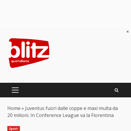
×
Skip
to
content
PRIMARY
MENU
Home
»
Juventus fuori dalle coppe e maxi multa da
20 milioni. In Conference League va la Fiorentina
Sport