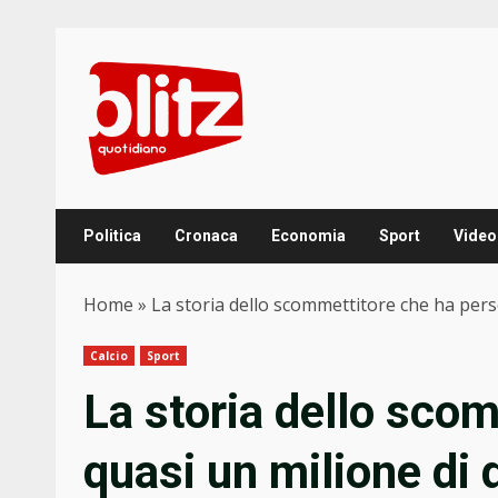
Skip
to
content
Politica
Cronaca
Economia
Sport
Video
Home
»
La storia dello scommettitore che ha pers
Calcio
Sport
La storia dello sco
quasi un milione di 