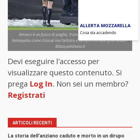
ALLERTA MOZZARELLA
Cosa sta accadendo
Almasri è un fuoco di paglia, Trump un bullo transoceanico,
Netanyahu come Giosuè ma l’arbitro è sempre cornuto (foto Ansa) -
Blitzquotidiano.it
Devi eseguire l'accesso per
visualizzare questo contenuto. Si
prega
Log In
. Non sei un membro?
Registrati
ARTICOLI RECENTI
La storia dell’anziano caduto e morto in un dirupo