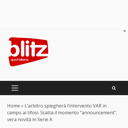
×
Skip
to
content
PRIMARY
MENU
Home
»
L’arbitro spiegherà l’intervento VAR in
campo ai tifosi. Scatta il momento “announcement”,
vera novità in Serie A