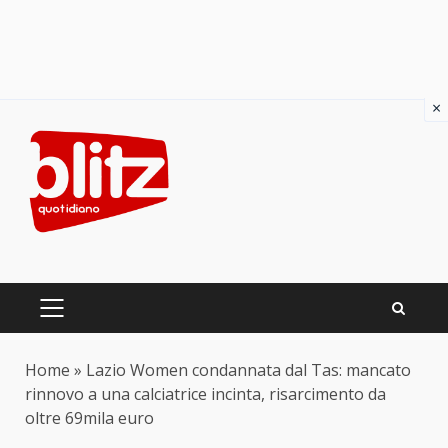
×
Skip
to
content
PRIMARY
MENU
Home
»
Lazio Women condannata dal Tas: mancato
rinnovo a una calciatrice incinta, risarcimento da
oltre 69mila euro