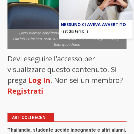
NESSUNO CI AVEVA AVVERTITO
Fastidio terribile
Lazio Women condannata dal Tas: mancato rinnovo a una
calciatrice incinta, risarcimento da oltre 69mila euro (foto ANSA) -
Blitz quotidiano
Devi eseguire l'accesso per
visualizzare questo contenuto. Si
prega
Log In
. Non sei un membro?
Registrati
ARTICOLI RECENTI
Thailandia, studente uccide insegnante e altri alunni,